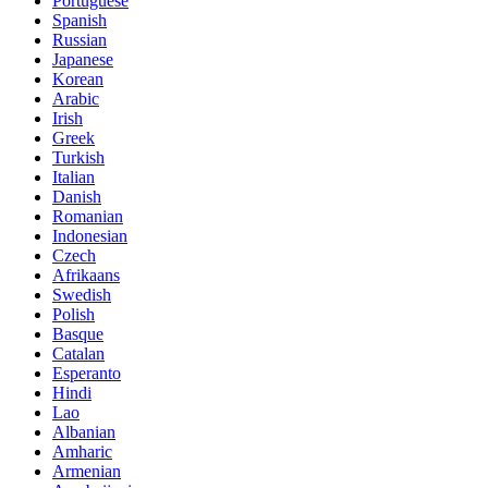
Portuguese
Spanish
Russian
Japanese
Korean
Arabic
Irish
Greek
Turkish
Italian
Danish
Romanian
Indonesian
Czech
Afrikaans
Swedish
Polish
Basque
Catalan
Esperanto
Hindi
Lao
Albanian
Amharic
Armenian