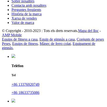
Sobre nosaltres
Contacta amb nosaltres
Preguntes freqüents
Història de la marca
Xarxa de vendes
Valor de marca
© Copyright - 2010-2023 : Tots els drets reservats.
Mapa del lloc
-
AMP Mobile
Equips de fitness a casa
,
Equip de gimnàs a casa
,
Conjunts de peses
Peses
,
Equips de fitness
,
Mànec de ferro colat
,
Equipament de
gimnàs
,
Telèfon
Tel
+86 13376920749
+86 18633735086