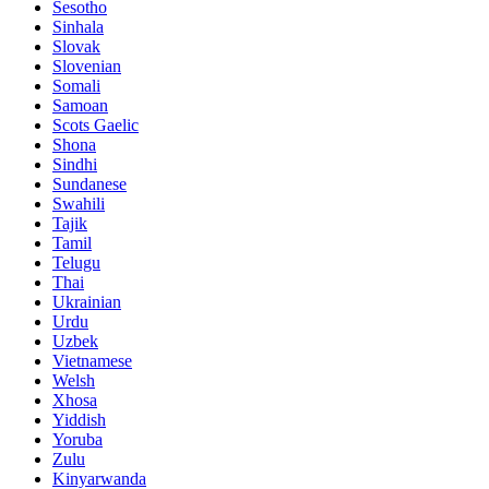
Sesotho
Sinhala
Slovak
Slovenian
Somali
Samoan
Scots Gaelic
Shona
Sindhi
Sundanese
Swahili
Tajik
Tamil
Telugu
Thai
Ukrainian
Urdu
Uzbek
Vietnamese
Welsh
Xhosa
Yiddish
Yoruba
Zulu
Kinyarwanda