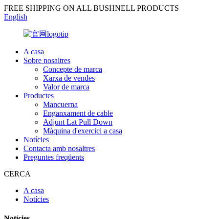
FREE SHIPPING ON ALL BUSHNELL PRODUCTS
English
A casa
Sobre nosaltres
Concepte de marca
Xarxa de vendes
Valor de marca
Productes
Mancuerna
Enganxament de cable
Adjunt Lat Pull Down
Màquina d'exercici a casa
Notícies
Contacta amb nosaltres
Preguntes freqüents
CERCA
A casa
Notícies
Notícies